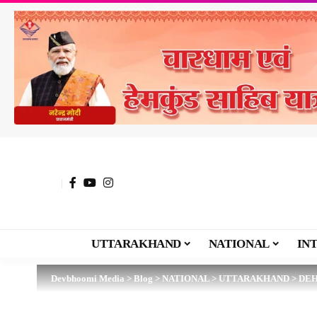
UTTARAKHAND
NATIONAL
IN
Devbhoomi Media
>
Blog
>
NATIONAL
>
UTTARAKHAND
>
DE