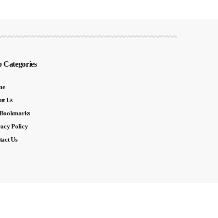
 Categories
me
ut Us
Bookmarks
vacy Policy
tact Us