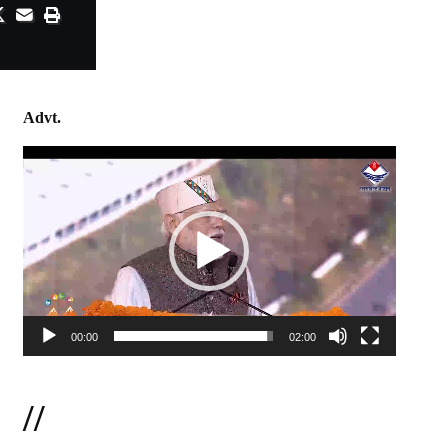
Advt.
Video
Player
00:00
02:00
//