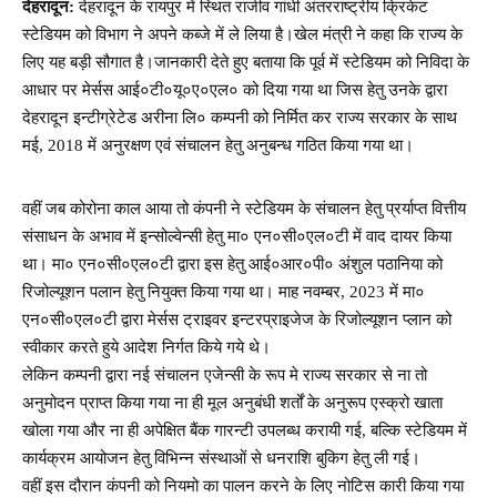
देहरादून:
देहरादून के रायपुर में स्थित राजीव गांधी अंतरराष्ट्रीय क्रिकेट
स्टेडियम को विभाग ने अपने कब्जे में ले लिया है।खेल मंत्री ने कहा कि राज्य के
लिए यह बड़ी सौगात है।जानकारी देते हुए बताया कि पूर्व में स्टेडियम को निविदा के
आधार पर मेर्सस आई०टी०यू०ए०एल० को दिया गया था जिस हेतु उनके द्वारा
देहरादून इन्टीग्रेटेड अरीना लि० कम्पनी को निर्मित कर राज्य सरकार के साथ
मई, 2018 में अनुरक्षण एवं संचालन हेतु अनुबन्ध गठित किया गया था।
वहीं जब कोरोना काल आया तो कंपनी ने स्टेडियम के संचालन हेतु प्रर्याप्त वित्तीय
संसाधन के अभाव में इन्सोल्वेन्सी हेतु मा० एन०सी०एल०टी में वाद दायर किया
था। मा० एन०सी०एल०टी द्वारा इस हेतु आई०आर०पी० अंशुल पठानिया को
रिजोल्यूशन पलान हेतु नियुक्त किया गया था। माह नवम्बर, 2023 में मा०
एन०सी०एल०टी द्वारा मेर्सस ट्राइवर इन्टरप्राइजेज के रिजोल्यूशन प्लान को
स्वीकार करते हुये आदेश निर्गत किये गये थे।
लेकिन कम्पनी द्वारा नई संचालन एजेन्सी के रूप मे राज्य सरकार से ना तो
अनुमोदन प्राप्त किया गया ना ही मूल अनुबंधी शर्तों के अनुरूप एस्क्रो खाता
खोला गया और ना ही अपेक्षित बैंक गारन्टी उपलब्ध करायी गई, बल्कि स्टेडियम में
कार्यक्रम आयोजन हेतु विभिन्न संस्थाओं से धनराशि बुकिग हेतु ली गई।
वहीं इस दौरान कंपनी को नियमो का पालन करने के लिए नोटिस कारी किया गया