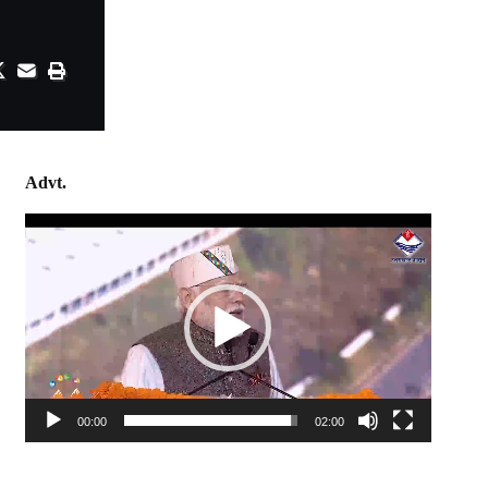
Advt.
Video
Player
00:00
02:00