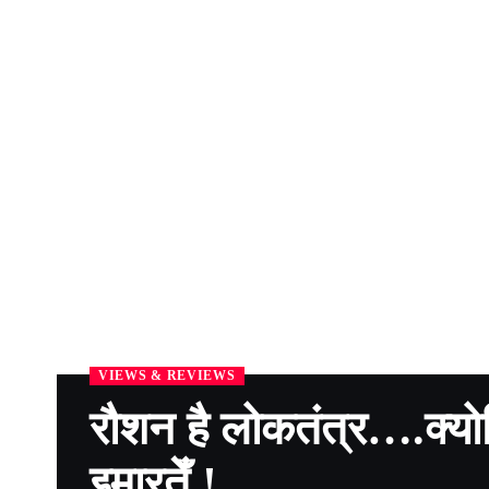
VIEWS & REVIEWS
रौशन है लोकतंत्र….क्यो
इमारतेँ !