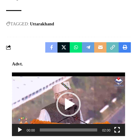
TAGGED:
Uttarakhand
Advt.
Video
Player
00:00
02:00