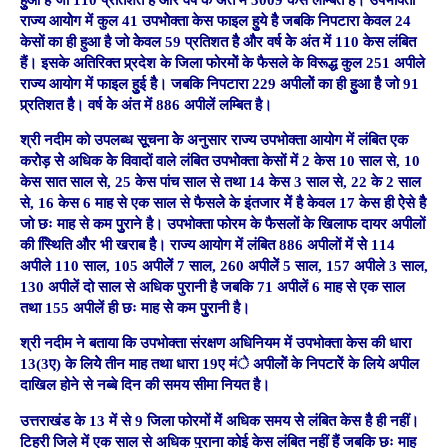
राज्य आयोेग में कुल 41 उपभोेक्ता केस फाइल हुुये हैै जबकि निपटारा केवल 24
केसों का ही हुआ है जो केेवल 59 प्रतिशत हैै औैर वर्ष केे अंत में 110 केस लंबित
हैं। इसके अतिरिक्त प्र्रदेश के जिला फोरमोें के फैसले के विरूद्ध कुल 251 अपीले
राज्य आयोग में फाइल हुुई हैै। जबकि निपटारा 229 अपीलोें का ही हुुआ हैै जो 91
प्र्रतिशत हैै। वर्ष केे अंत में 886 अपीलें लम्बित है।
श्री नदीम को उपलब्ध सूूचना केे अनुसार राज्य उपभोक्ता आयोग में लंबित एक
करोेड़ सेे अधिक केे विवादों वाले लंबित उपभोेक्ता केसों में 2 केस 10 साल से, 10
केस सात साल से, 25 केस पांच साल से तथा 14 केस 3 साल से, 22 के 2 साल
से, 16 केस 6 माह से एक साल से फैसलेे के इंतजार मेें है केवल 17 केस ही ऐेसे हैै
जो छः माह से कम पुुराने है। उपभोक्ता फोरम के फैसलों के खिलाफ दायर अपीलों
की स्थििति औैर भी खराब हैै। राज्य आयोग में लंबित 886 अपीलों में सेे 114
अपीले 110 साल, 105 अपीलेें 7 साल, 260 अपीलेें 5 साल, 157 अपीले 3 साल,
130 अपीलें दो साल से अधिक पुरानी है जबकि 71 अपीलें 6 माह से एक साल
तथा 155 अपीलें ही छः माह सेे कम पुुरानी है।
श्री नदीम ने बताया कि उपभोक्ता संरक्षण अधिनियम में उपभोक्ता केस की धारा
13(3ए) के लियेे तीन माह तथा धारा 19ए मंे अपीलोें के निपटारेें के लिये अपील
दाखिल होने से नब्बे दिन की समय सीमा नियत है।
उत्तराखंड के 13 में से 9 जिला फोरमों मेें अधिक समय सेे लंबित केस हैै ही नहीं।
टिहरी जिले में एक साल से अधिक पुराना कोई केस लंबित नहीं हैं जबकि छः माह