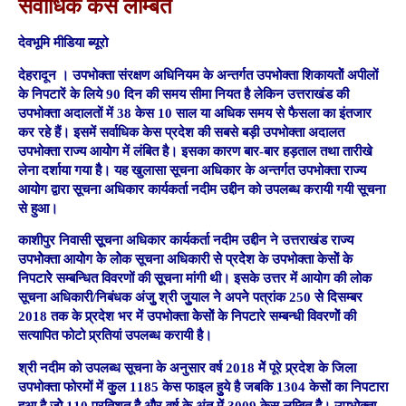
सर्वाधिक केस लम्बित
देवभूमि मीडिया ब्यूरो
देहरादून । उपभोक्ता संरक्षण अधिनियम के अन्तर्गत उपभोक्ता शिकायतोें अपीलों
के निपटारें के लिये 90 दिन की समय सीमा नियत है लेकिन उत्तराखंड की
उपभोक्ता अदालतों में 38 केस 10 साल या अधिक समय से फैसला का इंतजार
कर रहे हैं। इसमें सर्वाधिक केस प्रदेश की सबसे बड़ी उपभोक्ता अदालत
उपभोक्ता राज्य आयोेग में लंबित है। इसका कारण बार-बार हड़ताल तथा तारीखे
लेना दर्शाया गया हैै। यह खुलासा सूचना अधिकार के अन्तर्गत उपभोक्ता राज्य
आयोग द्वारा सूचना अधिकार कार्यकर्ता नदीम उद्दीन को उपलब्ध करायी गयी सूचना
से हुआ।
काशीपुर निवासी सूूचना अधिकार कार्यकर्ता नदीम उद्दीन ने उत्तराखंड राज्य
उपभोेक्ता आयोेग केे लोेक सूचना अधिकारी सेे प्रदेेश के उपभोक्ता केसोें के
निपटारेे सम्बन्धित विवरणों की सूूचना मांगी थी। इसके उत्तर में आयोग की लोक
सूचना अधिकारी/निबंधक अंजुु श्री जुुयाल नेे अपनेे पत्रांक 250 सेे दिसम्बर
2018 तक के प्र्रदेश भर में उपभोक्ता केेसोें के निपटारे सम्बन्धी विवरणोें की
सत्यापित फोटो प्र्रतियां उपलब्ध करायी है।
श्री नदीम को उपलब्ध सूचना के अनुसार वर्ष 2018 मेें पूरे प्र्रदेश के जिला
उपभोक्ता फोरमों में कुुल 1185 केस फाइल हुुये है जबकि 1304 केसोें का निपटारा
हुुआ है जोे 110 प्रतिशत हैै औैर वर्ष के अंत मेें 3009 केस लम्बित हैै। उपभोक्ता