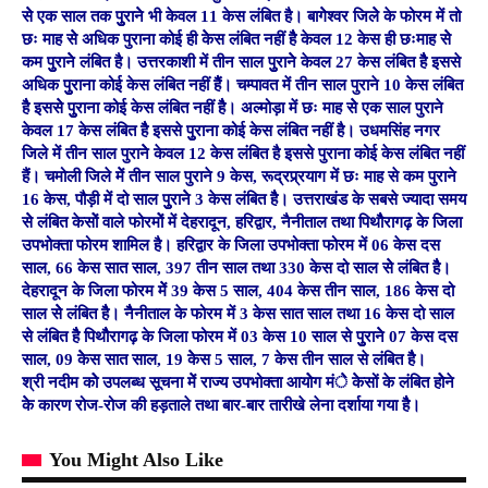
सेे एक साल तक पुुरानेे भी केवल 11 केस लंबित है। बागेेश्वर जिलेे के फोरम में तो
छः माह सेे अधिक पुराना कोई ही केेस लंबित नहीं हैै केवल 12 केस ही छःमाह सेे
कम पुुरानेे लंबित है। उत्तरकाशी में तीन साल पुुरानेे केवल 27 केस लंबित हैै इससे
अधिक पुुराना कोई केस लंबित नहीं हैैं। चम्पावत में तीन साल पुराने 10 केस लंबित
हैै इससेे पुुराना कोई केस लंबित नहीं हैै। अल्मोड़ा में छः माह सेे एक साल पुराने
केवल 17 केस लंबित हैै इससे पुुराना कोई केस लंबित नहीं है। उधमसिंह नगर
जिले में तीन साल पुरानेे केवल 12 केस लंबित है इससे पुराना कोई केस लंबित नहीं
हैं। चमोली जिले मेें तीन साल पुराने 9 केस, रूद्रप्र्रयाग में छः माह से कम पुराने
16 केस, पौड़ी में दो साल पुुरानेे 3 केस लंबित हैै। उत्तराखंड के सबसे ज्यादा समय
सेे लंबित केसोें वाले फोरमोें में देहरादून, हरिद्वार, नैनीताल तथा पिथौैरागढ़ के जिला
उपभोक्ता फोरम शामिल है। हरिद्वार के जिला उपभोक्ता फोरम में 06 केस दस
साल, 66 केस सात साल, 397 तीन साल तथा 330 केस दो साल सेे लंबित हैै।
देहरादून के जिला फोरम मेें 39 केस 5 साल, 404 केस तीन साल, 186 केस दो
साल सेे लंबित हैै। नैैनीताल के फोरम में 3 केस सात साल तथा 16 केस दो साल
से लंबित हैै पिथौैरागढ़ के जिला फोरम में 03 केस 10 साल से पुुरानेे 07 केस दस
साल, 09 केेस सात साल, 19 केेस 5 साल, 7 केस तीन साल से लंबित हैै।
श्री नदीम कोे उपलब्ध सूचना मेें राज्य उपभोक्ता आयोेग मंेे केेसों के लंबित होेने
केे कारण रोज-रोज की हड़ताले तथा बार-बार तारीखे लेना दर्शाया गया हैै।
You Might Also Like