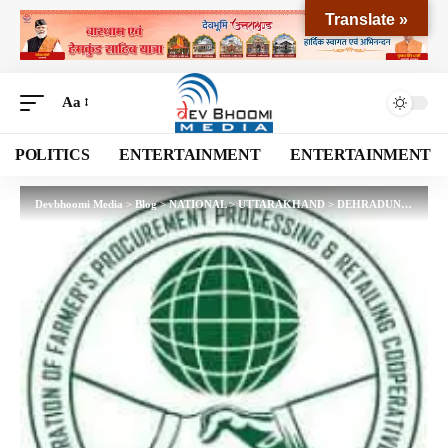
Translate »
Aa
POLITICS
ENTERTAINMENT
ENTERTAINMENT
Devbhoomi Media
>
Blog
>
NATIONAL
>
UTTARAKHAND
>
DEHRADUN
>
नेकॉफ पर