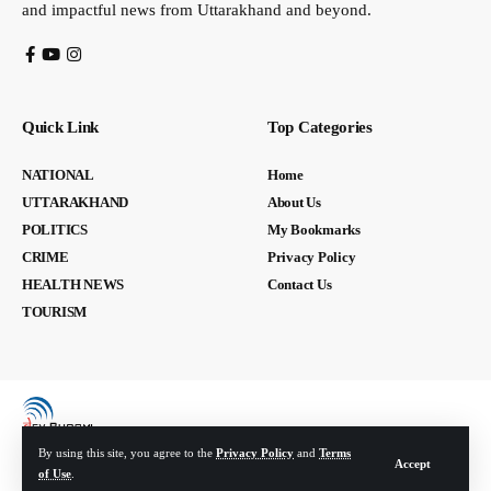
and impactful news from Uttarakhand and beyond.
Quick Link
Top Categories
NATIONAL
Home
UTTARAKHAND
About Us
POLITICS
My Bookmarks
CRIME
Privacy Policy
HEALTH NEWS
Contact Us
TOURISM
By using this site, you agree to the
Privacy Policy
and
Terms
Accept
of Use
.
© Devbhoomi Media. All Rights Reserved. | Developed By:
Tech Yard Labs