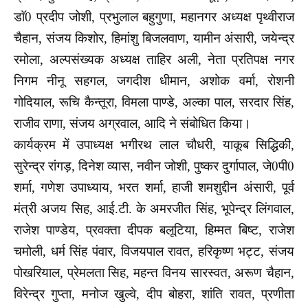
डाॅ0 प्रदीप जोशी, प्रभुलाल बहुगुणा, महानगर अध्यक्ष पृथ्वीराज
चैहान, संजय किशोर, हिमांशु बिजलवाण, यामीन अंसारी, जयेन्द्र
रमोला, अल्पसंख्यक अध्यक्ष ताहिर अली, नेता प्रतिपक्ष नगर
निगम नीनू सहगल, जगदीश धीमान, अशोक वर्मा, रोशनी
गोदियाल, रूचि कैन्तूरा, विमला पाण्डे, अल्का पाल, सरदार सिंह,
राजीव राणा, संजय अग्रवाल, आदि ने संबोधित किया।
कार्यक्रम में उपाध्यक्ष भगीरथ लाल चौधरी, याकूब सिद्धिकी,
सुरेन्द्र रांगड़, दिनेश व्यास, नवीन जोशी, पुष्कर दुर्गापाल, जे0पी0
शर्मा, गणेश उपाध्याय, भरत शर्मा, हाजी शमशुद्दीन अंसारी, पूर्व
मंत्री अजय सिह, आई.टी. के अमरजीत सिंह, भूपेन्द्र लिंगवाल,
राजेश पाण्डेय, प्रवक्ता दीपक बलूटिया, हिम्मत बिष्ट, राजेश
चमोली, धर्म सिंह पंवार, विजयपाल रावत, हरिकृष्ण भट्ट, संजय
पोखरियाल, प्रेमलता सिह, महन्त विनय सारस्वत, अरूण चैहान,
विरेन्द्र गुप्ता, मनोज खुल्वे, दीप बोहरा, शांति रावत, प्रणीता