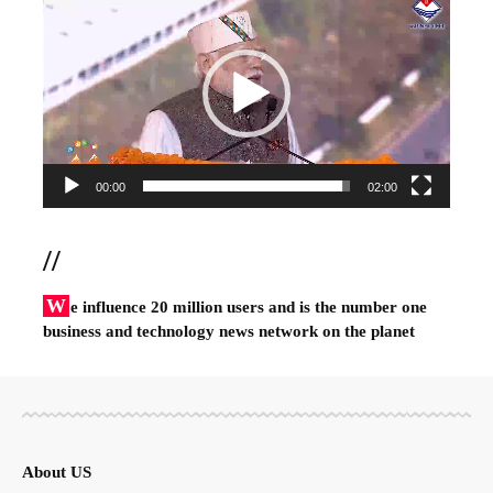
Player
00:00
02:00
//
W
e influence 20 million users and is the number one
business and technology news network on the planet
About US