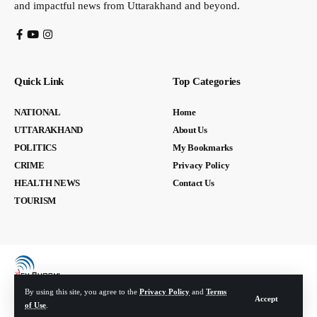
and impactful news from Uttarakhand and beyond.
Quick Link
Top Categories
NATIONAL
Home
UTTARAKHAND
About Us
POLITICS
My Bookmarks
CRIME
Privacy Policy
HEALTH NEWS
Contact Us
TOURISM
By using this site, you agree to the
Privacy Policy
and
Terms
Accept
of Use
.
© Devbhoomi Media. All Rights Reserved. | Developed By:
Tech Yard Labs