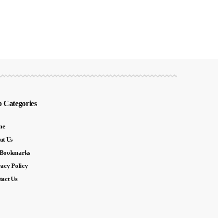
 Categories
me
ut Us
Bookmarks
vacy Policy
tact Us