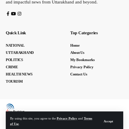
and impactful news from Uttarakhand and beyond.
Quick Link
Top Categories
NATIONAL
Home
UTTARAKHAND
About Us
POLITICS
My Bookmarks
CRIME
Privacy Policy
HEALTH NEWS
Contact Us
TOURISM
By using this site, you agree to the
Privacy Policy
and
Terms
Accept
of Use
.
© Devbhoomi Media. All Rights Reserved. | Developed By:
Tech Yard Labs