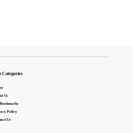
 Categories
me
ut Us
Bookmarks
vacy Policy
tact Us