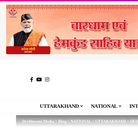
UTTARAKHAND
NATIONAL
IN
Devbhoomi Media
>
Blog
>
NATIONAL
>
UTTARAKHAND
>
DE