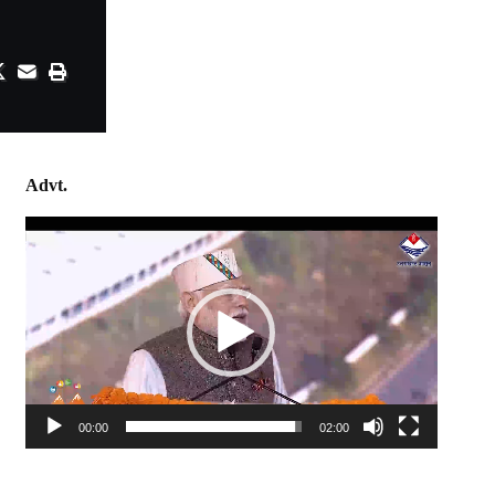
Advt.
Video
Player
00:00
02:00