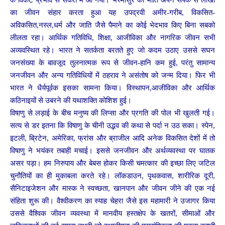
के विकट प्रभाव से सकते में आ गया। भस्मासुर की भांति अपने संपर्क से लाखों
का जीवन संहार करता हुआ यह उपद्रवी अमीर-गरीब, विकसित-
अविकसित,नस्ल,धर्म और जाति जैसे पैमाने का कोई भेदभाव किए बिना सबको
लीलता रहा। आर्थिक गतिविधि, शिक्षा, आजीविका और नागरिक जीवन सभी
अव्यवस्थित रहे। भारत ने सतर्कता बरतते हुए जो कदम उठाए उससे सघन
जनसंख्या के बावजूद तुलनात्मक रूप से जीवन-हानि कम हुई, परंतु सामान्य
जनजीवन और अन्य गतिविधियों में ठहराव ने असंतोष को जन्म दिया। फिर भी
भारत ने धैर्यपूर्वक इसका सामना किया। विस्थापन,आजीविका और आर्थिक
कठिनाइयों से उबरने की यथाशक्ति कोशिश हुई।
विषाणु से लड़ाई के बीच मनुष्य की लिप्सा और प्रगति की पोल भी खुलती गई।
सत्य से डर इतना कि विषाणु के चीनी उद्भव की कथा से पर्दा न उठ सका। स्पेन,
इटली, ब्रिटेन, अमेरिका, फ्रांस और ब्राजील आदि अनेक विकसित देशों में तो
विषाणु ने भयंकर तबाही मचाई। इससे जनजीवन और अर्थव्यवस्था पर घातक
असर पड़ा। हम निरुपाय और बेबस होकर किसी चमत्कार की इच्छा लिए जटिल
चुनौतियों का ही मुकाबला करते रहे। लॉकडाउन, पृथकवास, शारीरिक दूरी,
सैनिटाइजेशन और मास्क ने स्वच्छता, खानपान और जीवन जीने की एक नई
संहिता शुरू की। वैश्वीकरण का स्याह चेहरा जैसे इस महामारी ने उजागर किया
उससे वैश्विक जीवन व्यवस्था में मानवीय हस्तक्षेप के खतरों, सीमाओं और