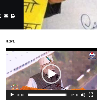
Advt.
Video
Player
00:00
02:00