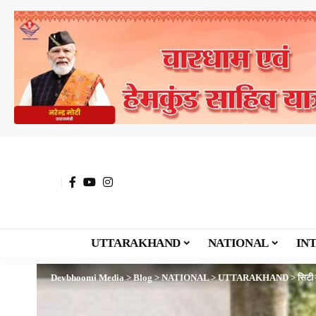
UTTARAKHAND
NATIONAL
IN
Devbhoomi Media
>
Blog
>
NATIONAL
>
UTTARAKHAND
>
सिटी 