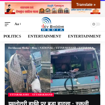
Translate »
Aa
POLITICS
ENTERTAINMENT
ENTERTAINMENT
Devbhoomi Media
>
Blog
>
NATIONAL
>
UTTARAKHAND
>
UTTARAKASHI
>
यमुन
UTTARAKASHI
UTTARAKHAND
यमुनोत्री हाईवे पर बड़ा हादसा : स्कूली