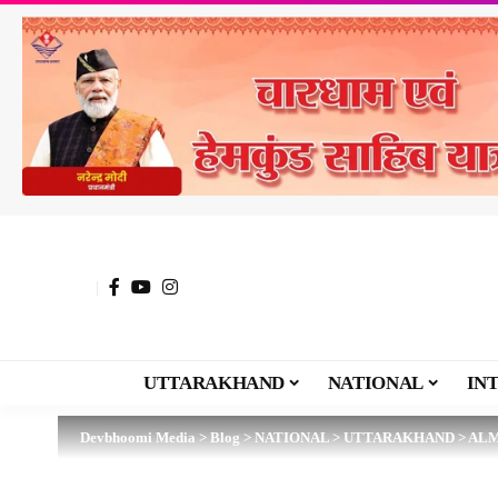
UTTARAKHAND
NATIONAL
IN
Devbhoomi Media
>
Blog
>
NATIONAL
>
UTTARAKHAND
>
AL