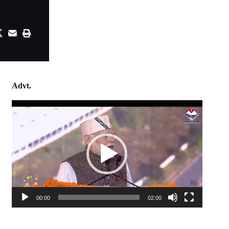
Advt.
Video
Player
00:00
02:00