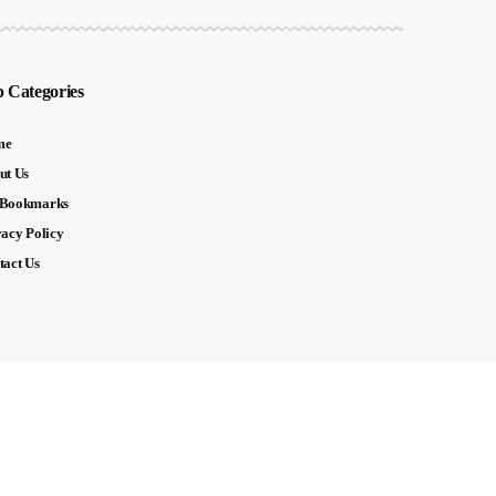
 Categories
me
ut Us
Bookmarks
vacy Policy
tact Us