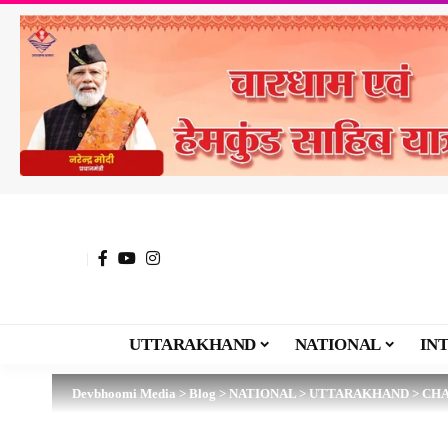
UTTARAKHAND
NATIONAL
IN
Devbhoomi Media
>
Blog
>
NATIONAL
>
UTTARAKHAND
>
CH