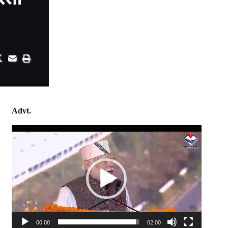
Advt.
Video
Player
00:00
02:00