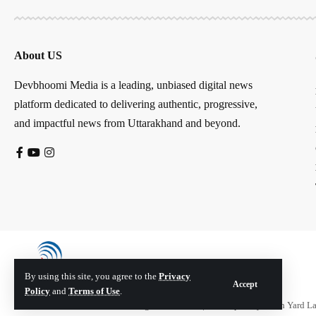
About US
Devbhoomi Media is a leading, unbiased digital news
platform dedicated to delivering authentic, progressive,
and impactful news from Uttarakhand and beyond.
By using this site, you agree to the
Privacy
Accept
Policy
and
Terms of Use
.
© Devbhoomi Media. All Rights Reserved. | Developed By:
Tech Yard L