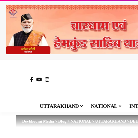
UTTARAKHAND
NATIONAL
IN
Devbhoomi Media
>
Blog
>
NATIONAL
>
UTTARAKHAND
>
DE