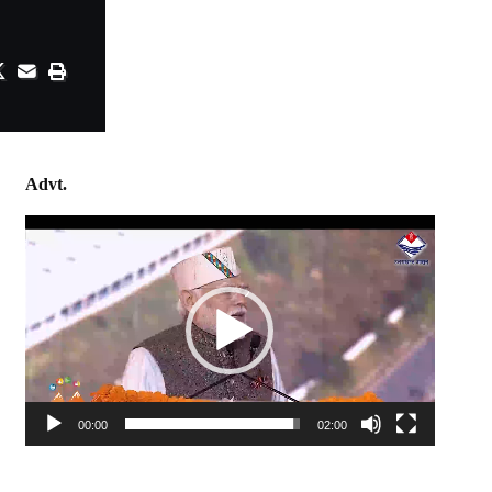
Advt.
Video
Player
00:00
02:00