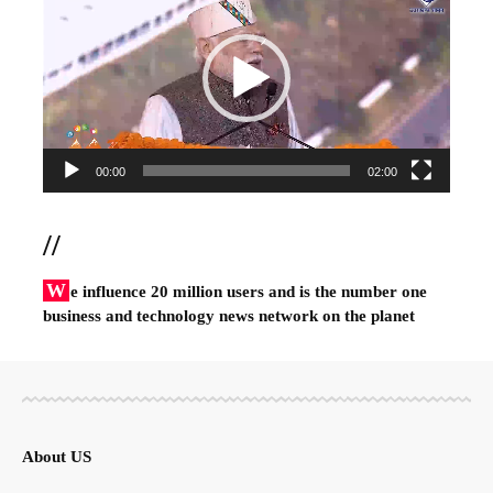
Player
00:00
02:00
//
W
e influence 20 million users and is the number one
business and technology news network on the planet
About US