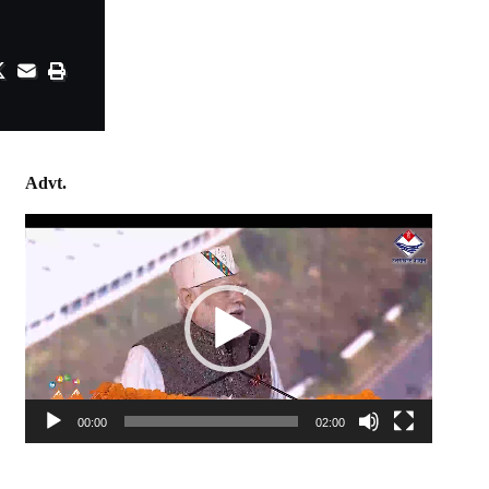
Advt.
Video
Player
00:00
02:00