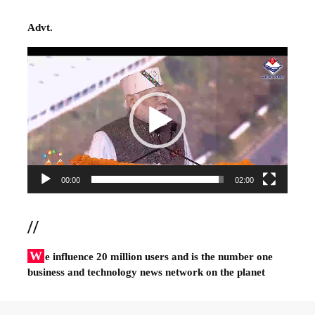
Advt.
Video
Player
00:00
02:00
//
W
e influence 20 million users and is the number one
business and technology news network on the planet