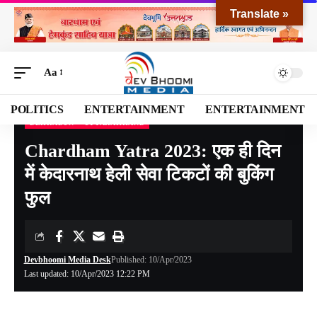
Translate »
Aa
POLITICS
ENTERTAINMENT
ENTERTAINMENT
DEHRADUN
UTTARAKHAND
Devbhoomi Media
>
Blog
>
NATIONAL
>
UTTARAKHAND
>
DEHRADUN
>
Chardham
Chardham Yatra 2023: एक ही दिन
में केदारनाथ हेली सेवा टिकटों की बुकिंग
फुल
Devbhoomi Media Desk
Published: 10/Apr/2023
Last updated: 10/Apr/2023 12:22 PM