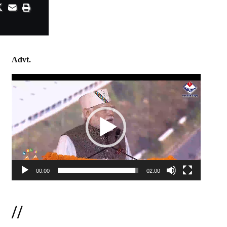
Advt.
Video
Player
00:00
02:00
//