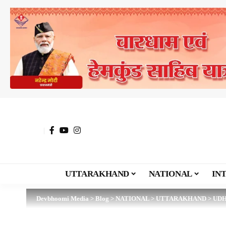
UTTARAKHAND
NATIONAL
IN
Devbhoomi Media
>
Blog
>
NATIONAL
>
UTTARAKHAND
>
UDH