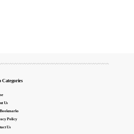
 Categories
me
ut Us
Bookmarks
vacy Policy
tact Us