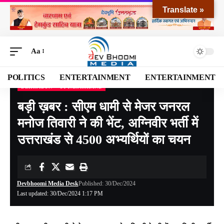
Translate »
Aa
POLITICS
ENTERTAINMENT
ENTERTAINMENT
DEHRADUN
UTTARAKHAND
Devbhoomi Media
>
Blog
>
NATIONAL
>
UTTARAKHAND
>
DEHRADUN
>
बड़ी ख़बर 
बड़ी ख़बर : सीएम धामी से मेजर जनरल
मनोज तिवारी ने की भेंट, अग्निवीर भर्ती में
उत्तराखंड से 4500 अभ्यर्थियों का चयन
Devbhoomi Media Desk
Published: 30/Dec/2024
Last updated: 30/Dec/2024 1:17 PM