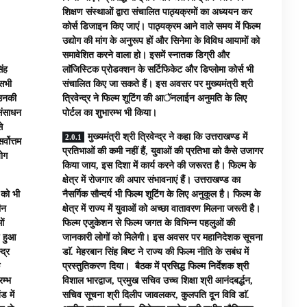
शिक्षण संस्थाओं द्वारा संचालित पाठ्यक्रमों का अध्ययन कर
कोर्स डिजाइन किए जाएं। पाठ्यक्रम आने वाले समय में फिल्म
उद्योग की मांग के अनुरूप हों और सिनेमा के विविध आयामों को
समावेशित करने वाला हो। इसमें स्नातक डिग्री और
िंह
लाॅजिस्टिक प्रोडक्शन के सर्टिफिकेट और डिप्लोमा कोर्स भी
 सभी
संचालित किए जा सकते हैं। इस अवसर पर मुख्यमंत्री श्री
 उनकी
त्रिवेन्द्र ने फिल्म शूटिंग की आॅनलाईन अनुमति के लिए
 संसाधन
पोर्टल का शुभारम्भ भी किया।
े
मुख्यमंत्री श्री त्रिवेन्द्र ने कहा कि उत्तराखण्ड में
्वोत्तम
प्रतिभाओं की कमी नहीं हैं, युवाओं की प्रतिभा को कैसे उजागर
योग
किया जाय, इस दिशा में कार्य करने की जरूरत है। फिल्म के
।
क्षेत्र में रोजगार की अपार संभावनाएं हैं। उत्तराखण्ड का
ं को भी
नैसर्गिक सौन्दर्य भी फिल्म शूटिंग के लिए अनुकूल है। फिल्म के
ीन
क्षेत्र में राज्य में युवाओं को अच्छा वातावरण मिलना जरूरी है।
ों
फिल्म एजुकेशन से फिल्म जगत के विभिन्न पहलुओं की
ण हुआ
जानकारी लोगों को मिलेगी। इस अवसर पर महानिदेशक सूचना
्द्र
डाॅ. मेहरबान सिंह बिष्ट ने राज्य की फिल्म नीति के सबंध में
प्रस्तुतिकरण दिया। बैठक में प्रसिद्ध फिल्म निर्देशक श्री
रम्भ
विशाल भारद्वाज, प्रमुख सचिव उच्च शिक्षा श्री आनंदबर्द्धन,
ड में
सचिव सूचना श्री दिलीप जावलकर, कुलपति दून विवि डाॅ.