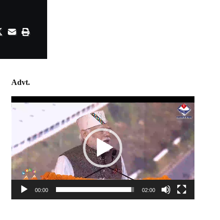
Advt.
Video
Player
00:00
02:00