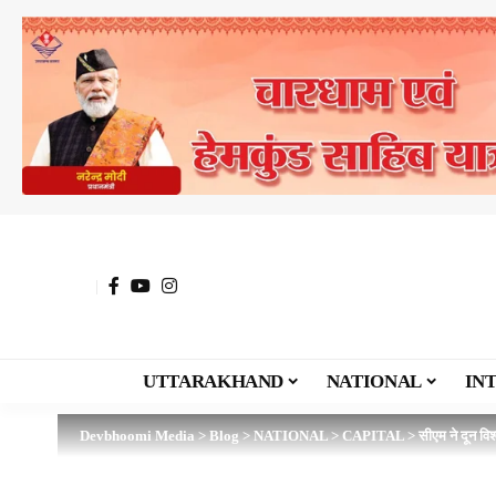
UTTARAKHAND
NATIONAL
IN
Devbhoomi Media
>
Blog
>
NATIONAL
>
CAPITAL
>
सीएम ने दून विश