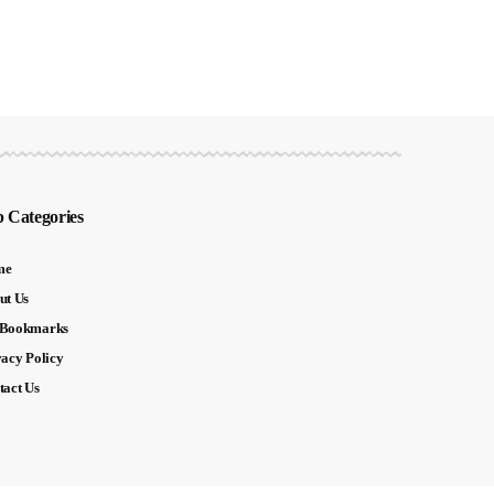
 Categories
me
ut Us
Bookmarks
vacy Policy
tact Us