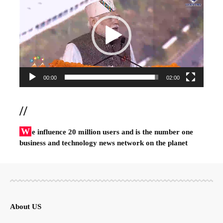
Player
00:00
02:00
//
W
e influence 20 million users and is the number one
business and technology news network on the planet
About US