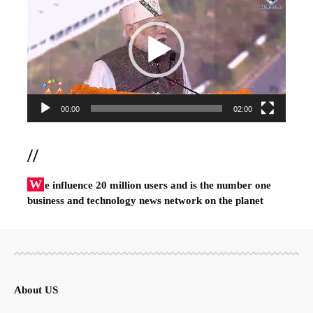
Player
00:00
02:00
//
W
e influence 20 million users and is the number one
business and technology news network on the planet
About US