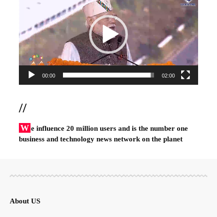
Player
00:00
02:00
//
W
e influence 20 million users and is the number one
business and technology news network on the planet
About US