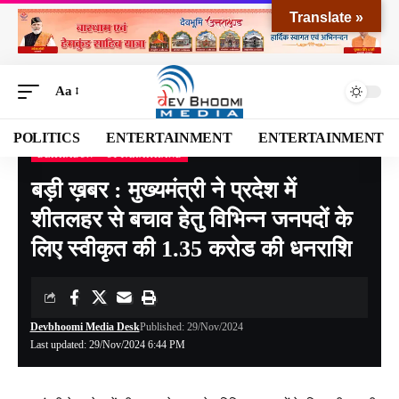
Translate »
Aa
POLITICS
ENTERTAINMENT
ENTERTAINMENT
DEHRADUN
UTTARAKHAND
Devbhoomi Media
>
Blog
>
NATIONAL
>
UTTARAKHAND
>
DEHRADUN
>
बड़ी ख़ब
बड़ी ख़बर : मुख्यमंत्री ने प्रदेश में
शीतलहर से बचाव हेतु विभिन्न जनपदों के
लिए स्वीकृत की 1.35 करोड की धनराशि
Devbhoomi Media Desk
Published: 29/Nov/2024
Last updated: 29/Nov/2024 6:44 PM