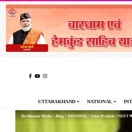
UTTARAKHAND
NATIONAL
IN
Devbhoomi Media
>
Blog
>
NATIONAL
>
Uttar Pradesh
>
NEET की त