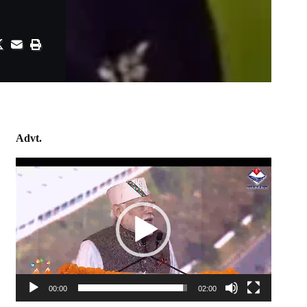
Advt.
Video
Player
00:00
02:00