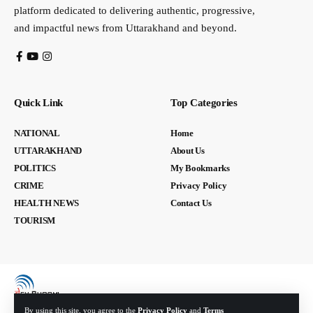
platform dedicated to delivering authentic, progressive,
and impactful news from Uttarakhand and beyond.
Quick Link
Top Categories
NATIONAL
Home
UTTARAKHAND
About Us
POLITICS
My Bookmarks
CRIME
Privacy Policy
HEALTH NEWS
Contact Us
TOURISM
By using this site, you agree to the
Privacy Policy
and
Terms