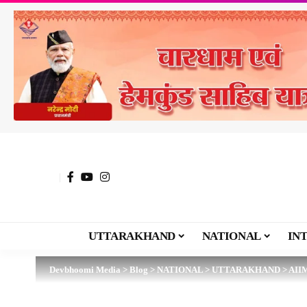
UTTARAKHAND
NATIONAL
IN
Devbhoomi Media
>
Blog
>
NATIONAL
>
UTTARAKHAND
>
AIIM