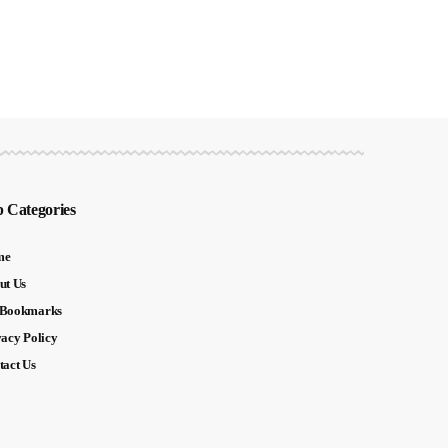
 Categories
me
ut Us
Bookmarks
vacy Policy
tact Us