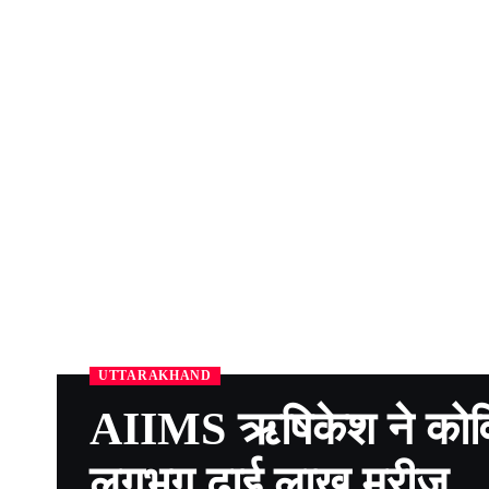
UTTARAKHAND
AIIMS ऋषिकेश ने कोविड
लगभग ढाई लाख मरीज