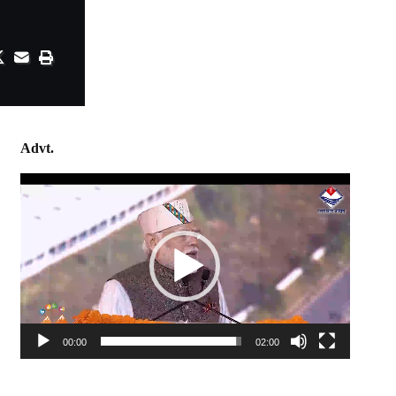
Advt.
Video
Player
00:00
02:00