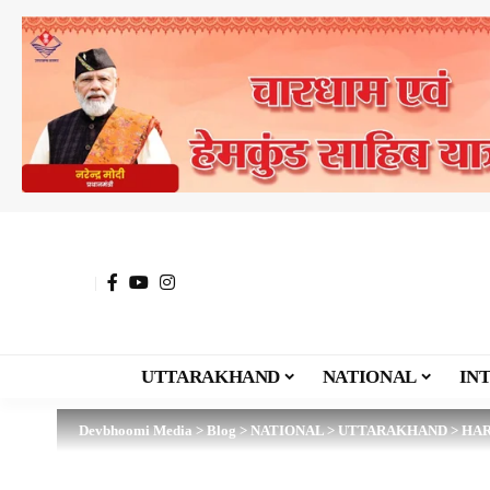
UTTARAKHAND
NATIONAL
IN
Devbhoomi Media
>
Blog
>
NATIONAL
>
UTTARAKHAND
>
HA