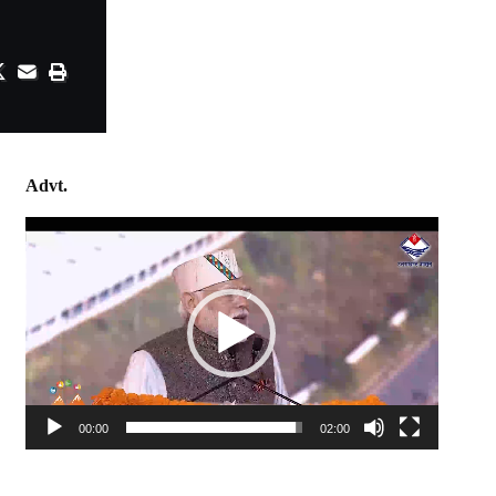
Advt.
Video
Player
00:00
02:00