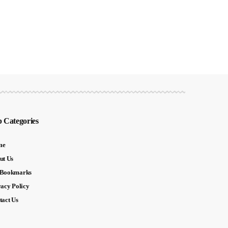
 Categories
me
ut Us
Bookmarks
vacy Policy
tact Us