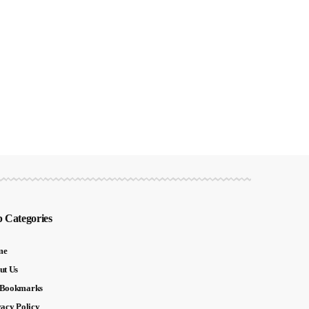
 Categories
me
ut Us
Bookmarks
vacy Policy