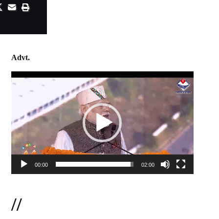
Advt.
Video
Player
00:00
02:00
//