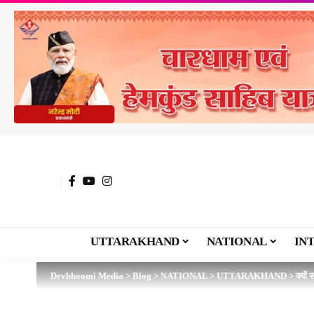
UTTARAKHAND
NATIONAL
IN
Devbhoomi Media
>
Blog
>
NATIONAL
>
UTTARAKHAND
>
क्यों 