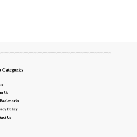
 Categories
me
ut Us
Bookmarks
vacy Policy
tact Us