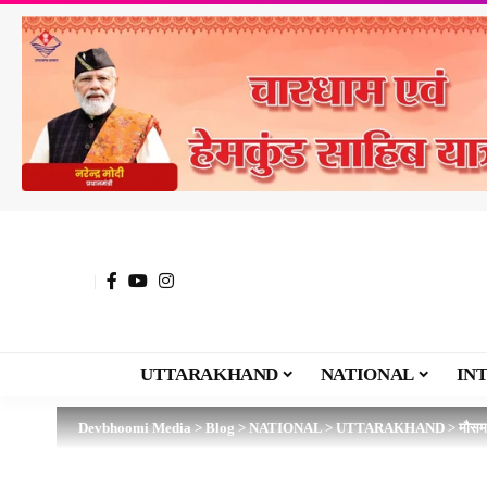
UTTARAKHAND
NATIONAL
IN
Devbhoomi Media
>
Blog
>
NATIONAL
>
UTTARAKHAND
>
मौसम 