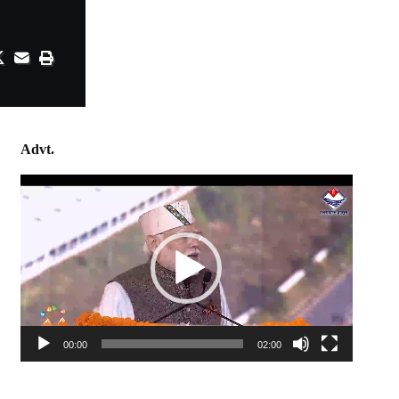
Advt.
Video
Player
00:00
02:00