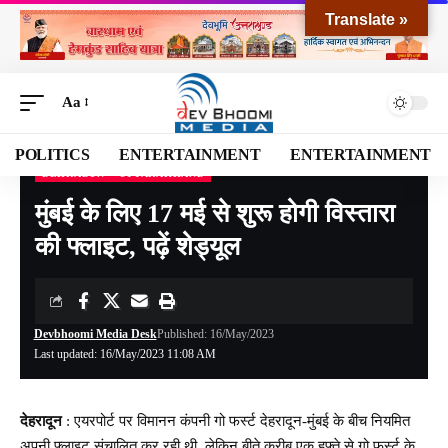
Translate »
Aa
POLITICS
ENTERTAINMENT
ENTERTAINMENT
DEHRADUN
UTTARAKHAND
Devbhoomi Media
>
Blog
>
NATIONAL
>
UTTARAKHAND
>
DEHRADUN
>
मुंबई के 
मुंबई के लिए 17 मई से शुरू होगी विस्तारा
की फ्लाइट, पढ़ें शेड्यूल
Devbhoomi Media Desk
Published: 16/May/2023
Last updated: 16/May/2023 11:08 AM
देहरादून
: एयरपोर्ट पर विमानन कंपनी गो फर्स्ट देहरादून-मुंबई के बीच नियमित
अपनी फ्लाइट संचालित कर रही थी, लेकिन बीते करीब एक हफ्ते से गो फर्स्ट के