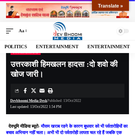
Translate »
Aa
POLITICS
ENTERTAINMENT
ENTERTAINMENT
UTTARAKHAND
Devbhoomi Media
>
Blog
>
NATIONAL
>
UTTARAKHAND
>
उत्तरकाशी हिमखलन हादसा :दो शवो की खोज जारी।
उत्तरकाशी हिमखलन हादसा :दो शवो की
खोज जारी।
Devbhoomi Media Desk
Published: 13/Oct/2022
Last updated: 13/Oct/2022 1:54 PM
देवभूमि मीडिया ब्यूरो-
मौसम खराब रहने के कारण बुधवार को भी पर्वतारोहियों का
बचाव अभियान नहीं चला। अभी भी दो पर्वतारोही लापता चल रहे हैं जबकि एक