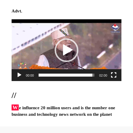
Advt.
Video
Player
00:00
02:00
//
W
e influence 20 million users and is the number one
business and technology news network on the planet