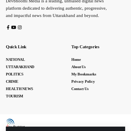
Devbhoomi Media is a leading, unbiased digital news
platform dedicated to delivering authentic, progressive,
and impactful news from Uttarakhand and beyond.
Quick Link
Top Categories
NATIONAL
Home
UTTARAKHAND
About Us
POLITICS
My Bookmarks
CRIME
Privacy Policy
HEALTH NEWS
Contact Us
TOURISM