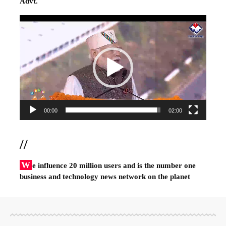
Advt.
Video
Player
00:00
02:00
//
W
e influence 20 million users and is the number one
business and technology news network on the planet