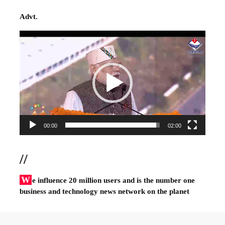
Advt.
Video
Player
00:00
02:00
//
W
e influence 20 million users and is the number one
business and technology news network on the planet