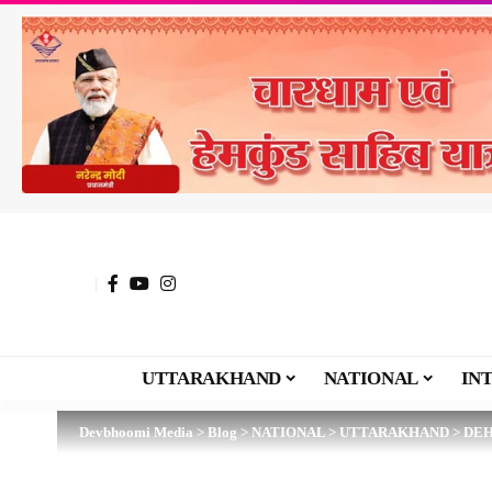
UTTARAKHAND
NATIONAL
IN
Devbhoomi Media
>
Blog
>
NATIONAL
>
UTTARAKHAND
>
DE