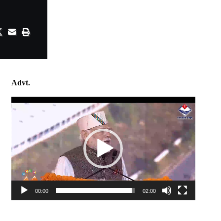
Advt.
Video
Player
00:00
02:00