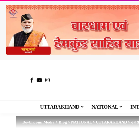
UTTARAKHAND
NATIONAL
IN
Devbhoomi Media
>
Blog
>
NATIONAL
>
UTTARAKHAND
>
उत्तर