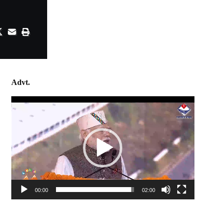
Advt.
Video
Player
00:00
02:00