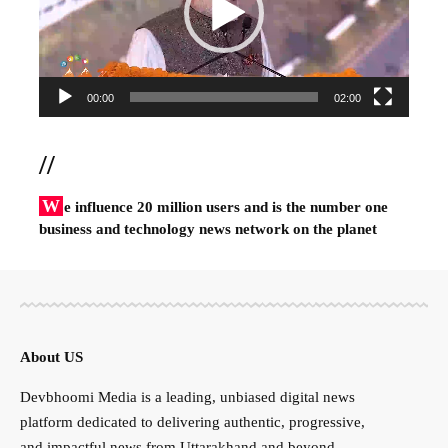
00:00
02:00
//
W
e influence 20 million users and is the number one
business and technology news network on the planet
About US
Devbhoomi Media is a leading, unbiased digital news
platform dedicated to delivering authentic, progressive,
and impactful news from Uttarakhand and beyond.