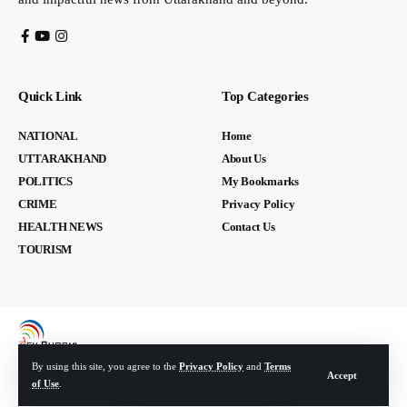
Quick Link
Top Categories
NATIONAL
Home
UTTARAKHAND
About Us
POLITICS
My Bookmarks
CRIME
Privacy Policy
HEALTH NEWS
Contact Us
TOURISM
By using this site, you agree to the
Privacy Policy
and
Terms
Accept
of Use
.
© Devbhoomi Media. All Rights Reserved. | Developed By:
Tech Yard Labs