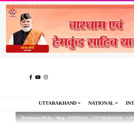
UTTARAKHAND
NATIONAL
IN
Devbhoomi Media
>
Blog
>
NATIONAL
>
UTTARAKHAND
>
COV