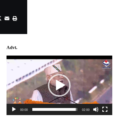
Advt.
Video
Player
00:00
02:00