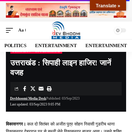
Translate »
Aa
POLITICS
ENTERTAINMENT
ENTERTAINMENT
DEHRADUN
UTTARAKHAND
Devbhoomi Media
>
Blog
>
NATIONAL
>
UTTARAKHAND
>
DEHRADUN
>
उत्तराखं
उत्तराखंड : सिपाही लाइन हाजिर! जानें
वजह
Devbhoomi Media Desk
Published: 03/Sep/2023
Last updated: 03/Sep/2023 9:05 PM
विकासनगर।
कल दो सितंबर को अजीत पुत्र सोहन निवासी गुडरीच थाना
विकासनगर देहरादून घर से सब्जी लेने विकासनगर बाजार आया। उसने शक्ति