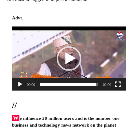
Advt.
Video
Player
00:00
02:00
//
W
e influence 20 million users and is the number one
business and technology news network on the planet