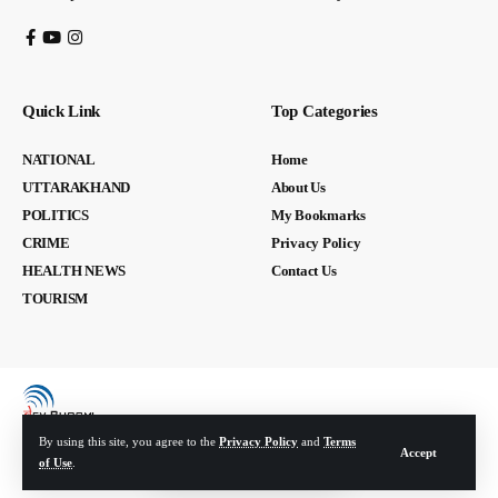
Quick Link
Top Categories
NATIONAL
Home
UTTARAKHAND
About Us
POLITICS
My Bookmarks
CRIME
Privacy Policy
HEALTH NEWS
Contact Us
TOURISM
By using this site, you agree to the
Privacy Policy
and
Terms
Accept
of Use
.
© Devbhoomi Media. All Rights Reserved. | Developed By:
Tech Yard Labs