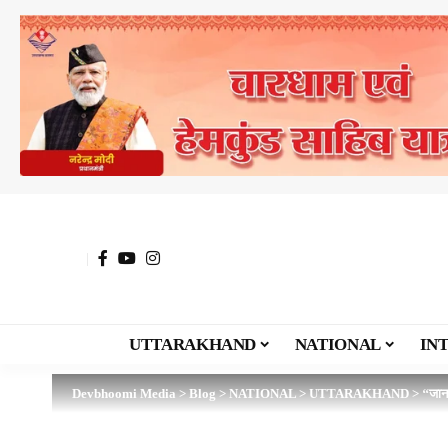
UTTARAKHAND
NATIONAL
IN
Devbhoomi Media
>
Blog
>
NATIONAL
>
UTTARAKHAND
>
‘‘जान