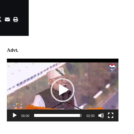
Advt.
Video
Player
00:00
02:00