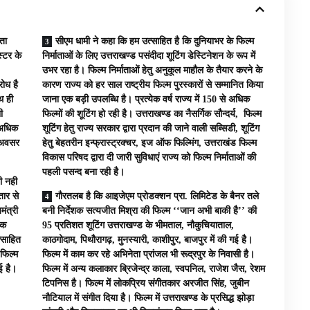
ाता
सीएम धामी ने कहा कि हम उत्साहित है कि दुनियाभर के फिल्म
्टर के
निर्माताओं के लिए उत्तराखण्ड पसंदीदा शूटिंग डेस्टिनेशन के रूप में
उभर रहा है। फिल्म निर्माताओं हेतु अनुकूल माहौल के तैयार करने के
रोध है
कारण राज्य को हर साल राष्ट्रीय फिल्म पुरस्कारों से सम्मानित किया
थ ही
जाना एक बड़ी उपलब्धि है। प्रत्येक वर्ष राज्य में 150 से अधिक
ी
फिल्मों की शूटिंग हो रही है। उत्तराखण्ड का नैसर्गिक सौन्दर्य, फिल्म
न अधिक
शूटिंग हेतु राज्य सरकार द्वारा प्रदान की जाने वाली सब्सिडी, शूटिंग
ो अवसर
हेतु बेहतरीन इन्फ्रास्ट्रक्चर, इज ऑफ फिल्मिंग, उत्तराखंड फिल्म
विकास परिषद द्वारा दी जारी सुविधाएं राज्य को फिल्म निर्माताओं की
पहली पसन्द बना रही है।
ी नही
तार से
गौरतलब है कि आइजेएम प्रोडक्शन प्रा. लिमिटेड के बैनर तले
मंत्री
बनी निर्देशक सत्यजीत मिश्रा की फिल्म ‘‘जान अभी बाकी है’’ की
षक
95 प्रतिशत शूटिंग उत्तराखण्ड के भीमताल, नौकुचियाताल,
त्साहित
काठगोदाम, पिथौरागढ़, मुनस्यारी, काशीपुर, बाजपुर में की गई है।
 फिल्म
फिल्म में काम कर रहे अभिनेता प्रांजल भी रूद्रपुर के निवासी है।
ई है।
फिल्म में अन्य कलाकार ब्रिजेन्द्र काला, स्वपनिल, राजेश जैस, रेशम
टिपनिस है। फिल्म में लोकप्रिय संगीतकार अरजीत सिंह, जुबीन
नौटियाल में संगीत दिया है। फिल्म में उत्तराखण्ड के प्रसिद्ध झोड़ा