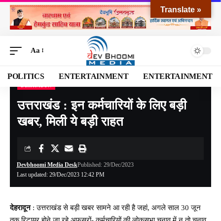
Translate »
Aa
POLITICS
ENTERTAINMENT
ENTERTAINMENT
DEHRADUN
Devbhoomi Media
>
Blog
>
NATIONAL
>
UTTARAKHAND
>
DEHRADUN
>
उत्तराखं
उत्तराखंड : इन कर्मचारियों के लिए बड़ी
खबर, मिली ये बड़ी राहत
Devbhoomi Media Desk
Published: 29/Dec/2023
Last updated: 29/Dec/2023 12:42 PM
देहरादून
: उत्तराखंड से बड़ी खबर सामने आ रही है जहां, अगले साल 30 जून
तक रिटायर होने जा रहे अफसरों- कर्मचारियों की लोकसभा चुनाव में न तो चुनाव