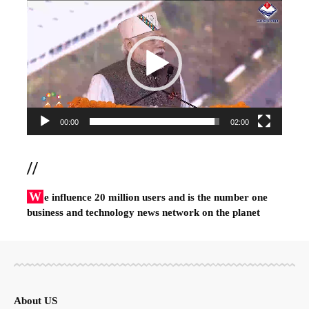
Player
00:00
02:00
//
W
e influence 20 million users and is the number one
business and technology news network on the planet
About US