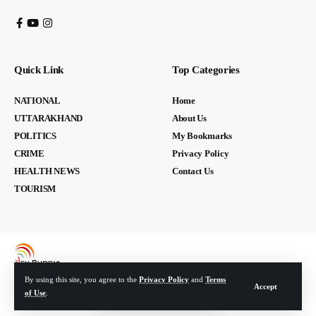
Quick Link
Top Categories
NATIONAL
Home
UTTARAKHAND
About Us
POLITICS
My Bookmarks
CRIME
Privacy Policy
HEALTH NEWS
Contact Us
TOURISM
By using this site, you agree to the
Privacy Policy
and
Terms
Accept
of Use
.
© Devbhoomi Media. All Rights Reserved. | Developed By:
Tech Yard Labs