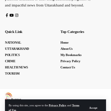
and impactful news from Uttarakhand and beyond.
Quick Link
Top Categories
NATIONAL
Home
UTTARAKHAND
About Us
POLITICS
My Bookmarks
CRIME
Privacy Policy
HEALTH NEWS
Contact Us
TOURISM
By using this site, you agree to the
Privacy Policy
and
Terms
Accept
of Use
.