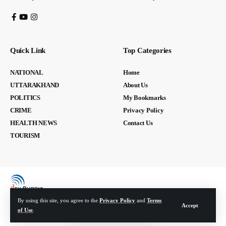
Quick Link
Top Categories
NATIONAL
Home
UTTARAKHAND
About Us
POLITICS
My Bookmarks
CRIME
Privacy Policy
HEALTH NEWS
Contact Us
TOURISM
By using this site, you agree to the
Privacy Policy
and
Terms
Accept
of Use
.
© Devbhoomi Media. All Rights Reserved. | Developed By:
Tech Yard Labs