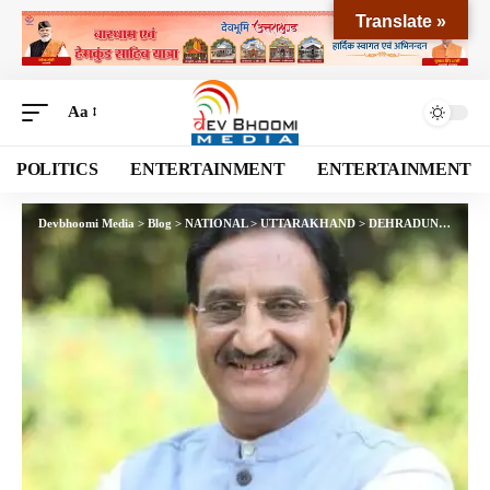
Translate »
Aa
POLITICS
ENTERTAINMENT
ENTERTAINMENT
Devbhoomi Media
>
Blog
>
NATIONAL
>
UTTARAKHAND
>
DEHRADUN
>
विश्व पुस